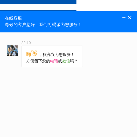
标砖附机设备
标砖打包线
抱砖机
咨询热线
13793812303
18805389209
地址：山东省泰安市山口工业
园区