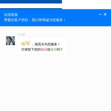
标砖附机设备
标砖打包线
抱砖机
咨询热线
13793812303
18805389209
地址：山东省泰安市山口工业
园区